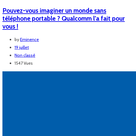
Pouvez-vous imaginer un monde sans
téléphone portable ? Qualcomm‬ l’a fait pour
vous !
by
Eminence
19 juillet
Non classé
1547 Vues