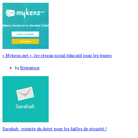
« Mykenz.net », 1er réseau social éducatif pour les jeunes
by
Eminence
Sarahah : pointée du doigt pour les failles de sécurité !