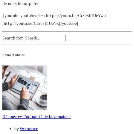
de nous le rappeler.
[youtube youtubeurl= »https://youtu.be/Cr5esKfUeYw »
]http://youtu.be/Cr5esKfUeYw[/youtube]
Search for:
Deriners articles
Découvrez l’actualité de la semaine !
by
Eminence