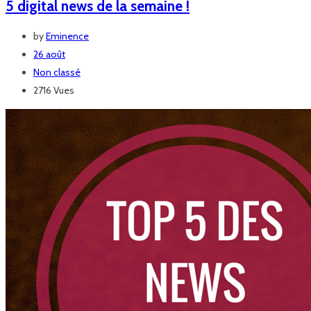
5 digital news de la semaine !
by
Eminence
26 août
Non classé
2716 Vues