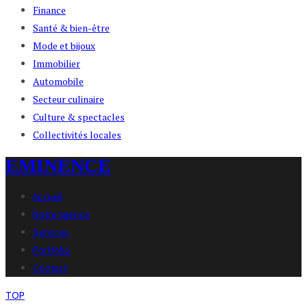
Finance
Santé & bien-être
Mode et bijoux
Immobilier
Automobile
Secteur culinaire
Culture & spectacles
Collectivités locales
EMINENCE
Accueil
Notre agence
Services
Portfolio
Contact
TOP