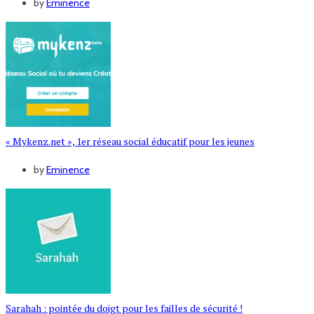
by
Eminence
« Mykenz.net », 1er réseau social éducatif pour les jeunes
by
Eminence
Sarahah : pointée du doigt pour les failles de sécurité !