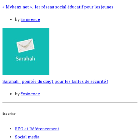
« Mykenz.net », 1er réseau social éducatif pour les jeunes
by
Eminence
Sarahah : pointée du doigt pour les failles de sécurité !
by
Eminence
Expertise
SEO et Référencement
Social media