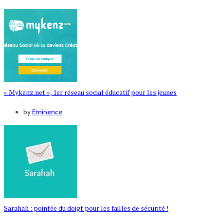
« Mykenz.net », 1er réseau social éducatif pour les jeunes
by
Eminence
Sarahah : pointée du doigt pour les failles de sécurité !