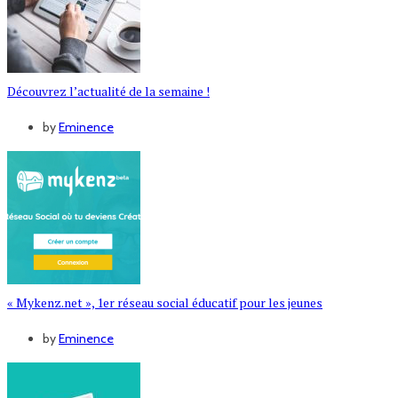
Découvrez l’actualité de la semaine !
by
Eminence
« Mykenz.net », 1er réseau social éducatif pour les jeunes
by
Eminence