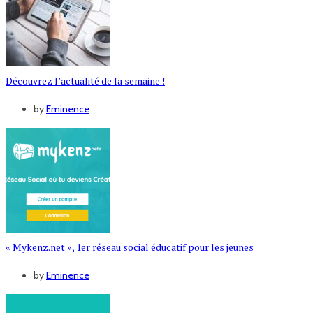
Découvrez l’actualité de la semaine !
by
Eminence
« Mykenz.net », 1er réseau social éducatif pour les jeunes
by
Eminence