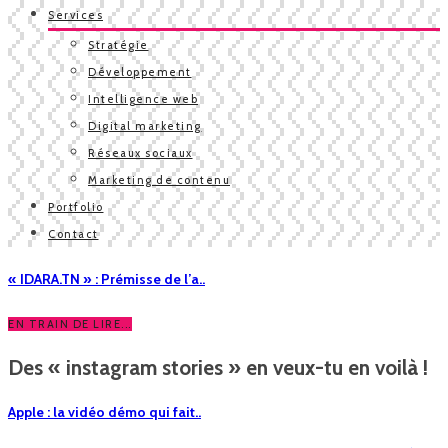
Services
Stratégie
Développement
Intelligence web
Digital marketing
Réseaux sociaux
Marketing de contenu
Portfolio
Contact
« IDARA.TN » : Prémisse de l’a..
EN TRAIN DE LIRE...
Des « instagram stories » en veux-tu en voilà !
Apple : la vidéo démo qui fait..