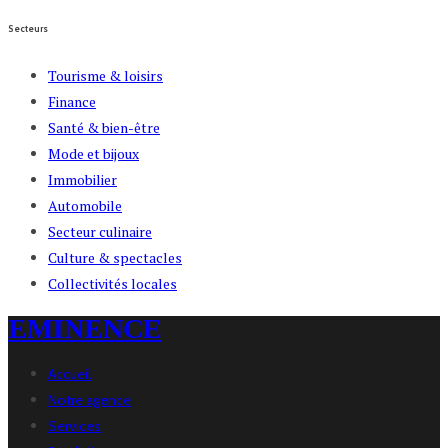
Secteurs
Tourisme & loisirs
Finance
Santé & bien-être
Mode et bijoux
Immobilier
Automobile
Secteur culinaire
Culture & spectacles
Collectivités locales
EMINENCE
Accueil
Notre agence
Services