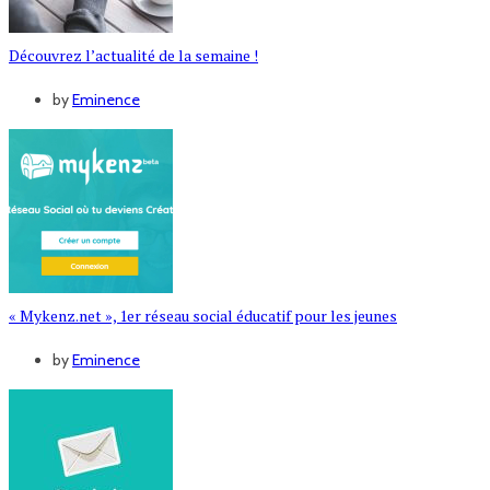
Découvrez l’actualité de la semaine !
by
Eminence
« Mykenz.net », 1er réseau social éducatif pour les jeunes
by
Eminence