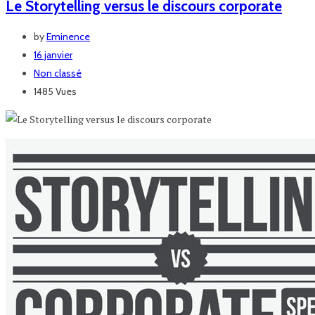
Le Storytelling versus le discours corporate
by
Eminence
16 janvier
Non classé
1485 Vues