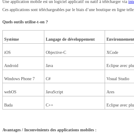
Une application mobile est un logiciel applicatif ou natif à télécharger via
int
Ces applications sont téléchargeables par le biais d’une boutique en ligne te
Quels outils utilise-t-on ?
Système
Langage de développement
Environnement
iOS
Objective-C
XCode
Android
Java
Eclipse avec pl
Windows Phone 7
C#
Visual Studio
webOS
JavaScript
Ares
Bada
C++
Eclipse avec p
Avantages / Inconvénients des applications mobiles :