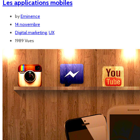
Les applications mobiles
by
Eminence
14 novembre
Digital marketing
,
UX
1989 Vues