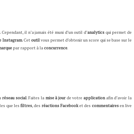
s
. Cependant, il n’a jamais été muni d’un outil d’
analytics
qui permet de
e
Instagram
. Cet
outil
vous permet d’obtenir un score qui se base sur le
marque
par rapport à la
concurrence
.
u
réseau
social
. Faites la
mise
à
jour
de votre
application
afin d’avoir la
les que les
filtres
, des
réactions
Facebook
et des
commentaires
en live