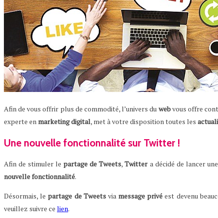
Afin de vous offrir plus de commodité, l’univers du
web
vous offre con
experte en
marketing
digital
, met à votre disposition toutes les
actual
Une nouvelle fonctionnalité sur Twitter !
Afin de stimuler le
partage
de
Tweets
,
Twitter
a décidé de lancer un
nouvelle
fonctionnalité
.
Désormais, le
partage
de
Tweets
via
message
privé
est devenu beauco
veuillez suivre ce
lien
.