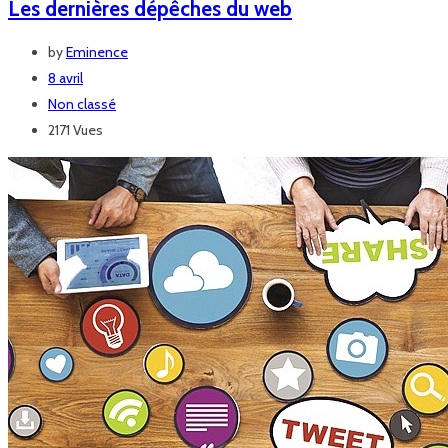
Les dernières dépêches du web
by
Eminence
8 avril
Non classé
2171 Vues