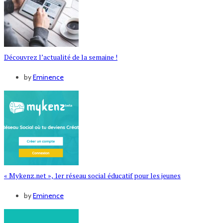
Découvrez l’actualité de la semaine !
by
Eminence
« Mykenz.net », 1er réseau social éducatif pour les jeunes
by
Eminence