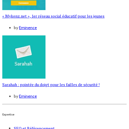
« Mykenz.net », 1er réseau social éducatif pour les jeunes
by
Eminence
Sarahah : pointée du doigt pour les failles de sécurité !
by
Eminence
Expertise
SEO et Référencement