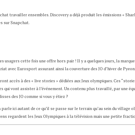
chat travailler ensembles. Discovery a déjà produit les émissions « Shar
es sur Snapchat.
s usagers cette fois une offre hors pair ! Il y a quelques jours, la mar
nariat avec Eurosport assurant ainsi la couverture des JO d’hiver de Py
ront accès à des « live stories » dédiées aux Jeux olympiques. Ces “storie
urs qui vont assister à l’événement. Un contenu plus travaillé, par une 
ulisses des JO comme si vous y étiez ?
rle ici autant de ce qu’il se passe sur le terrain qu’au sein du village o
 gens regardent les Jeux Olympiques à la télévision mais une petite fracti