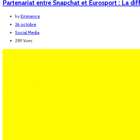
Partenariat entre Snapchat et Eurosport : La di
by
Eminence
26 octobre
Social Media
2181 Vues