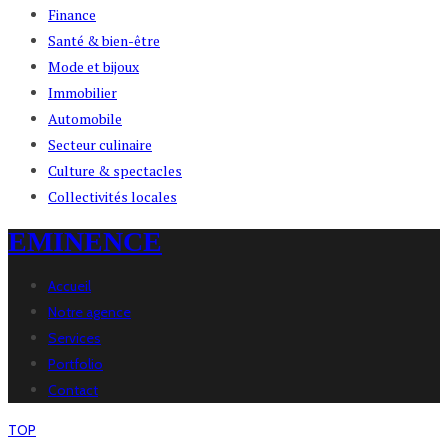
Finance
Santé & bien-être
Mode et bijoux
Immobilier
Automobile
Secteur culinaire
Culture & spectacles
Collectivités locales
EMINENCE
Accueil
Notre agence
Services
Portfolio
Contact
TOP