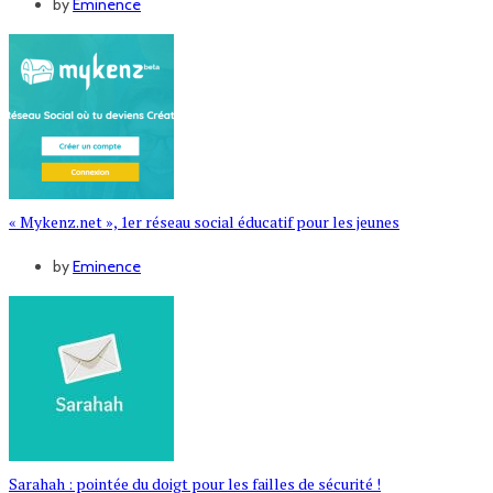
by
Eminence
« Mykenz.net », 1er réseau social éducatif pour les jeunes
by
Eminence
Sarahah : pointée du doigt pour les failles de sécurité !