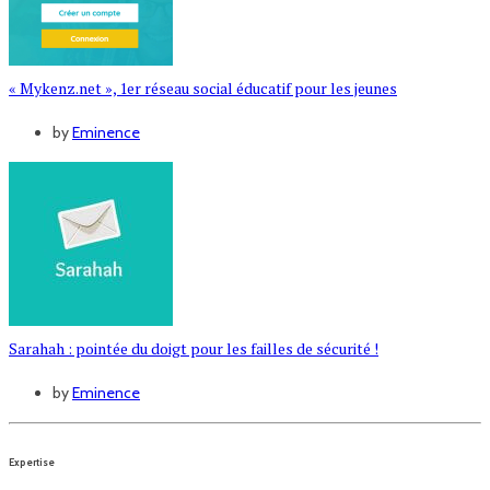
« Mykenz.net », 1er réseau social éducatif pour les jeunes
by
Eminence
Sarahah : pointée du doigt pour les failles de sécurité !
by
Eminence
Expertise