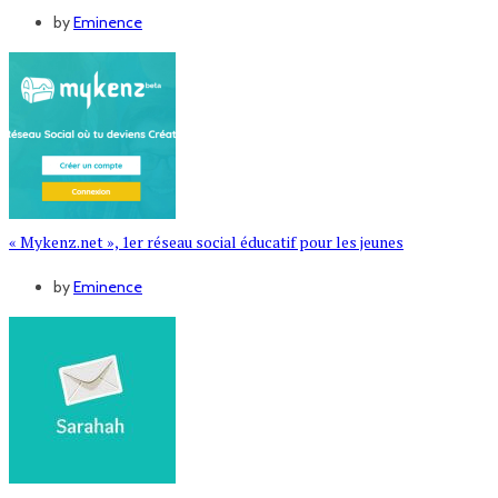
by
Eminence
« Mykenz.net », 1er réseau social éducatif pour les jeunes
by
Eminence