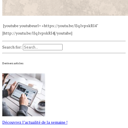
[youtube youtubeurl= »https://youtu.be/lJq1vpskRI4″
]http://youtu.be/lJq1vpskRI4[/youtube]
Search for:
Deriners articles
Découvrez l’actualité de la semaine !