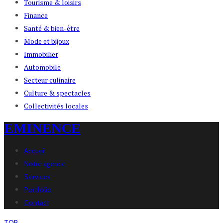
Tourisme & loisirs
Finance
Santé & bien-être
Mode et bijoux
Immobilier
Automobile
Secteur culinaire
Culture & spectacles
Collectivités locales
EMINENCE
Accueil
Notre agence
Services
Portfolio
Contact
TOP