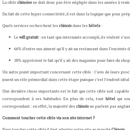
La cible
chinoise
ne doit donc pas être négligée dans les années à venir
Du fait de cette hyper connectivité, il est dans la logique que pour pré
Quels services recherchent les
chinois
dans les
hôtels
:
Le
wifi gratuit
: en tant que internaute accompli, ils veulent s’ass
66% d’entre eux aiment qu’il y ait un restaurant dans l’enceinte d
18% apprécient le fait qu’il y ait des magasins pour faire du sho
Un autre point important concernant cette cible : l’avis de leurs pro
jouent un rôle primordial dans cette étape puisque c’est l’endroit idéa
Une dernière chose importante est le fait que cette cible soit capable
correspondent à ses habitudes. En plus de cela, tout
hôtel
qui souh
correspondant : en effet, la majorité des
chinois
ne parlent pas anglais
Comment toucher cette cible via son site internet ?
Pour toucher cette cible il faut adapter votre site au marché
Chinois
.