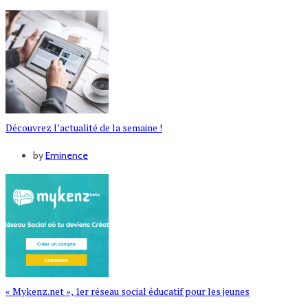
Découvrez l’actualité de la semaine !
by
Eminence
« Mykenz.net », 1er réseau social éducatif pour les jeunes