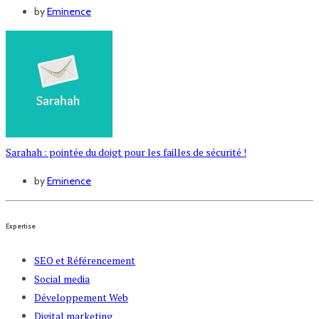
by
Eminence
Sarahah : pointée du doigt pour les failles de sécurité !
by
Eminence
Expertise
SEO et Référencement
Social media
Développement Web
Digital marketing