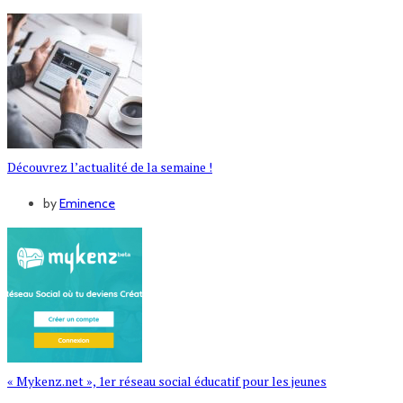
Découvrez l’actualité de la semaine !
by
Eminence
« Mykenz.net », 1er réseau social éducatif pour les jeunes