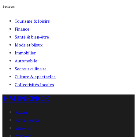
Secteurs
Tourisme & loisirs
Finance
Santé & bien-être
Mode et bijoux
Immobilier
Automobile
Secteur culinaire
Culture & spectacles
Collectivités locales
EMINENCE
Accueil
Notre agence
Services
Portfolio