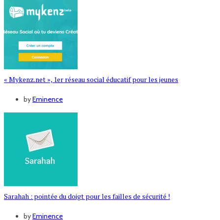
« Mykenz.net », 1er réseau social éducatif pour les jeunes
by
Eminence
Sarahah : pointée du doigt pour les failles de sécurité !
by
Eminence