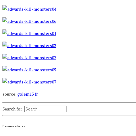
source:
golem13.fr
Search for:
Deriners articles