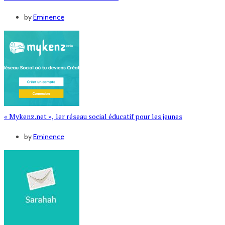
by
Eminence
« Mykenz.net », 1er réseau social éducatif pour les jeunes
by
Eminence