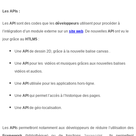
Les APIs :
Les
API
sont des codes que les
développeurs
utilisent pour procéder à
l’intégration d’un module externe sur un
site web
. De nouvelles
API
ont vu le
jour grâce au
HTLM5
:
Une
API
de dessin 2D, grâce à la nouvelle balise canvas .
Une
API
pour les
vidéos et musiques grâces aux nouvelles balises
vidéos et audios.
Une
API
utilisée pour les applications hors-ligne.
Une
API
qui permet l’accès à l’historique des pages.
Une
API
de géo-localisation.
Les
API
s permettront notamment aux développeurs de réduire l’utilisation des
Framework
(bibliothèque) ou de fonctions
Javascript
. Ils permettent