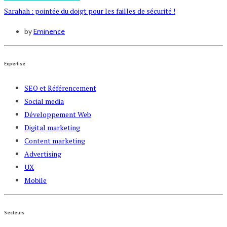
Sarahah : pointée du doigt pour les failles de sécurité !
by
Eminence
Expertise
SEO et Référencement
Social media
Développement Web
Digital marketing
Content marketing
Advertising
UX
Mobile
Secteurs