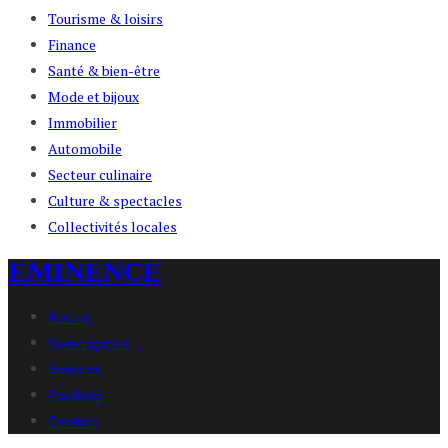
Tourisme & loisirs
Finance
Santé & bien-être
Mode et bijoux
Immobilier
Automobile
Secteur culinaire
Culture & spectacles
Collectivités locales
EMINENCE
Accueil
Notre agence
Services
Portfolio
Contact