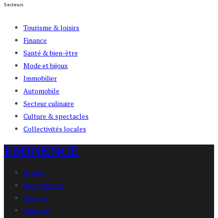
Secteurs
Tourisme & loisirs
Finance
Santé & bien-être
Mode et bijoux
Immobilier
Automobile
Secteur culinaire
Culture & spectacles
Collectivités locales
EMINENCE
Accueil
Notre agence
Services
Portfolio