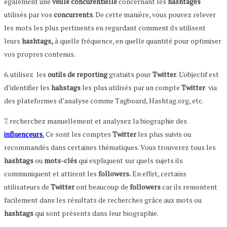
également une
veille concurentielle
concernant les
hashtages
utilisés par vos
concurrents
. De cette manière, vous pouvez relever
les mots les plus pertinents en regardant comment ils utilisent
leurs
hashtags,
à quelle fréquence, en quelle quantité pour optimiser
vos propres contenus.
6. utilisez les
outils de reporting
gratuits pour
Twitter
. L’objectif est
d’identifier les
hahstags
les plus utilisés par un compte
Twitter
via
des plateformes d’analyse comme Tagboard, Hashtag.org, etc.
7. recherchez manuellement et analysez la biographie des
influenceurs.
Ce sont les comptes
Twitter
les plus suivis ou
recommandés dans certaines thématiques. Vous trouverez tous les
hashtags
ou
mots-clés
qui expliquent sur quels sujets ils
communiquent et attirent les
followers.
En effet, certains
utilisateurs de
Twitter
ont beaucoup de
followers
car ils remontent
facilement dans les résultats de recherches grâce aux mots ou
hashtags
qui sont présents dans leur biographie.