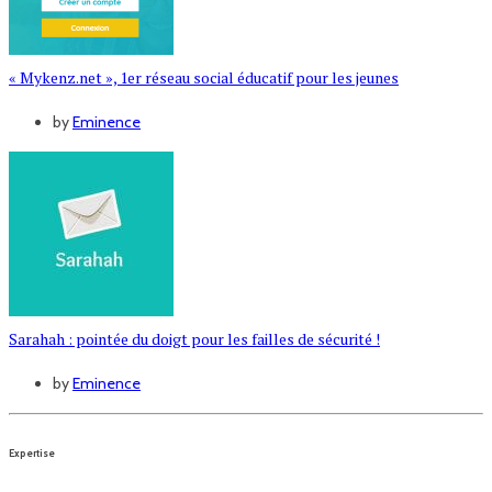
« Mykenz.net », 1er réseau social éducatif pour les jeunes
by
Eminence
Sarahah : pointée du doigt pour les failles de sécurité !
by
Eminence
Expertise