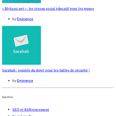
« Mykenz.net », 1er réseau social éducatif pour les jeunes
by
Eminence
Sarahah : pointée du doigt pour les failles de sécurité !
by
Eminence
Expertise
SEO et Référencement