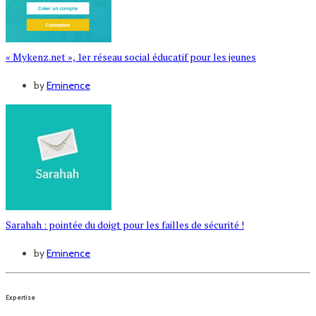
« Mykenz.net », 1er réseau social éducatif pour les jeunes
by
Eminence
Sarahah : pointée du doigt pour les failles de sécurité !
by
Eminence
Expertise