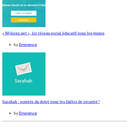
« Mykenz.net », 1er réseau social éducatif pour les jeunes
by
Eminence
Sarahah : pointée du doigt pour les failles de sécurité !
by
Eminence