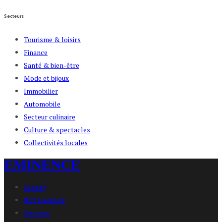
Secteurs
Tourisme & loisirs
Finance
Santé & bien-être
Mode et bijoux
Immobilier
Automobile
Secteur culinaire
Culture & spectacles
Collectivités locales
EMINENCE
Accueil
Notre agence
Services