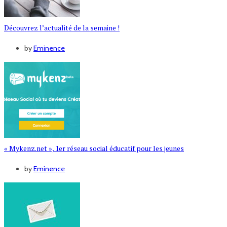
Découvrez l’actualité de la semaine !
by
Eminence
« Mykenz.net », 1er réseau social éducatif pour les jeunes
by
Eminence