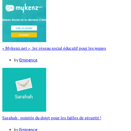
« Mykenz.net », 1er réseau social éducatif pour les jeunes
by
Eminence
Sarahah : pointée du doigt pour les failles de sécurité !
by
Eminence