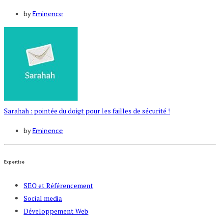
by
Eminence
Sarahah : pointée du doigt pour les failles de sécurité !
by
Eminence
Expertise
SEO et Référencement
Social media
Développement Web