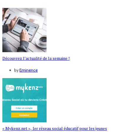
Découvrez l’actualité de la semaine !
by
Eminence
« Mykenz.net », 1er réseau social éducatif pour les jeunes