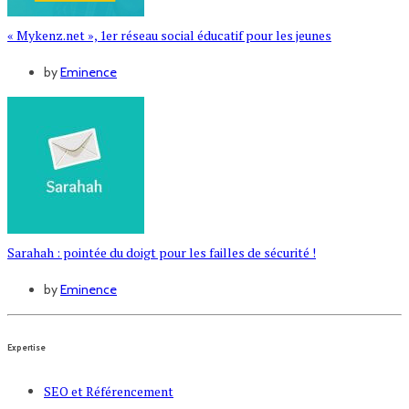
« Mykenz.net », 1er réseau social éducatif pour les jeunes
by
Eminence
Sarahah : pointée du doigt pour les failles de sécurité !
by
Eminence
Expertise
SEO et Référencement