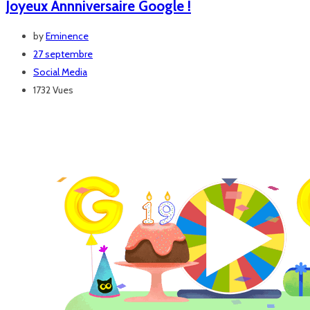
Joyeux Annniversaire Google !
by
Eminence
27 septembre
Social Media
1732 Vues