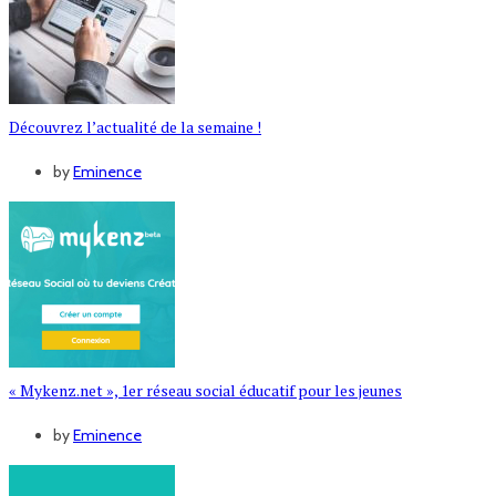
Découvrez l’actualité de la semaine !
by
Eminence
« Mykenz.net », 1er réseau social éducatif pour les jeunes
by
Eminence