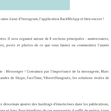
a mise à jour d’Instagram, l’application BackMeApp et bien encore !
es. Il sera organisé autour de 8 sections principales : anniversaires,
uvez, posts et photos de ce que vous faisiez ou commentiez l’année
ie : Messenger ! Convaincu par l’importance de la messagerie, Marc
bandes de Skype, FaceTime, ViberetHangouts, les solutions rivales de
ez désormais ajouter des hashtags d’émoticônes dans les publications,
 et Juno. Pour bénéficier de ces nouveautés, il suffit de mettre à jour