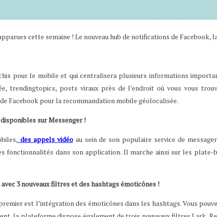
pparues cette semaine ! Le nouveau hub de notifications de Facebook, l
his pour le mobile et qui centralisera plusieurs informations important
ée, trendingtopics, posts viraux près de l’endroit où vous vous tro
rêt de Facebook pour la recommandation mobile géolocalisée.
t disponibles sur Messenger !
biles,
des appels vidéo
au sein de son populaire service de messager
s fonctionnalités dans son application. Il marche ainsi sur les plate-
 avec 3 nouveaux filtres et des hashtags émoticônes !
premier est l’intégration des émoticônes dans les hashtags. Vous pouv
t, la plateforme dispose également de trois nouveaux filtres Lark, Reyes