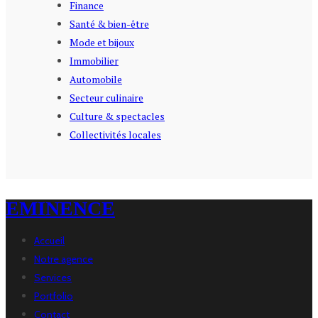
Finance
Santé & bien-être
Mode et bijoux
Immobilier
Automobile
Secteur culinaire
Culture & spectacles
Collectivités locales
EMINENCE
Accueil
Notre agence
Services
Portfolio
Contact